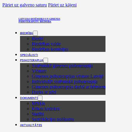
Pāriet uz galveno saturu
Pāriet uz kājeni
LATVIJAS SISTĒMISKO UN ĢIMENES
PSIHOTERAPEITU BIEDRĪBA
BIEDRĪBA
Biedri
Biedrības valde
Biedrības komisijas
SPECIĀLISTI
PSIHOTERAPIJA
Sistēmiskā ģimenes psihoterapija
Vēsture
Ģimenes psihoterapijas vēsture Latvijā
Individuālā sistēmiskā psihoterapija
Ģimenes psihoterapija darbā ar bērniem
Darbs ar pāri
DOKUMENTI
Mērķis
Ētikas kodekss
Statūti
Sertifikācijas nolikums
AKTUALITĀTES