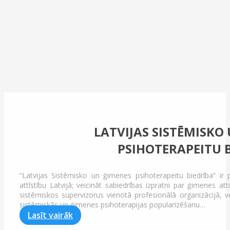
LATVIJAS SISTĒMISKO
PSIHOTERAPEITU 
“Latvijas Sistēmisko un ģimenes psihoterapeitu biedrība” ir 
attīstību Latvijā; veicināt sabiedrības izpratni par ģimenes 
sistēmiskos supervizorus vienotā profesionālā organizācijā, v
sistēmiskās un ģimenes psihoterapijas popularizēšanu…
Lasīt vairāk