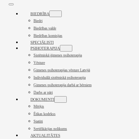
BIEDRĪBA
Biedri
Biedrības valde
Biedrības komisijas
SPECIĀLISTI
PSIHOTERAPIJA
Sistēmiskā ģimenes psihoterapija
Vēsture
Ģimenes psihoterapijas vēsture Latvijā
Individuālā sistēmiskā psihoterapija
Ģimenes psihoterapija darbā ar bērniem
Darbs ar pāri
DOKUMENTI
Mērķis
Ētikas kodekss
Statūti
Sertifikācijas nolikums
AKTUALITĀTES