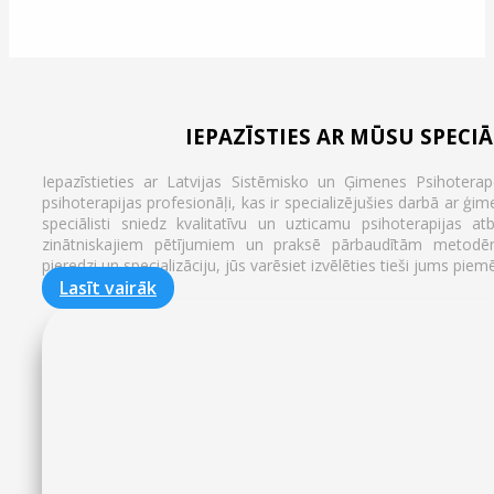
IEPAZĪSTIES AR MŪSU SPECI
Iepazīstieties ar Latvijas Sistēmisko un Ģimenes Psihoterap
psihoterapijas profesionāļi, kas ir specializējušies darbā ar ģ
speciālisti sniedz kvalitatīvu un uzticamu psihoterapijas a
zinātniskajiem pētījumiem un praksē pārbaudītām metodēm.
pieredzi un specializāciju, jūs varēsiet izvēlēties tieši jums pie
Lasīt vairāk