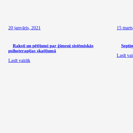
20 janvāris, 2021
15 marts
Raksti un pētījumi par ģimeni sistēmiskās
Septiņ
psihoterapijas skatījumā
Lasīt va
Lasīt vairāk