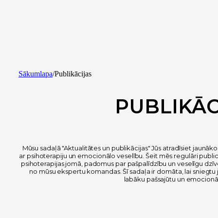
Sākumlapa
/
Publikācijas
PUBLIKĀC
Mūsu sadaļā "Aktualitātes un publikācijas" Jūs atradīsiet jaunākos
ar psihoterapiju un emocionālo veselību. Šeit mēs regulāri pub
psihoterapijas jomā, padomus par pašpalīdzību un veselīgu dzīv
no mūsu ekspertu komandas. Šī sadaļa ir domāta, lai sniegtu 
labāku pašsajūtu un emocionāl