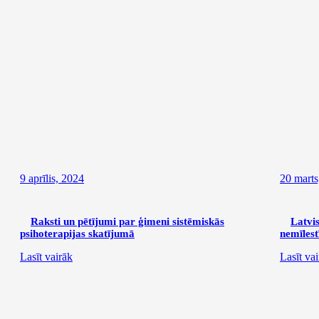
9 aprīlis, 2024
20 marts
Raksti un pētījumi par ģimeni sistēmiskās
Latvi
psihoterapijas skatījumā
nemīlest
Lasīt vairāk
Lasīt va