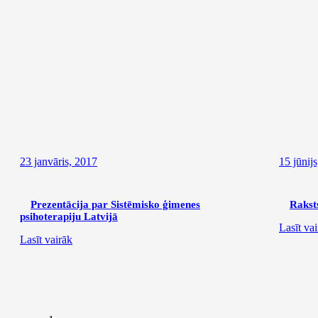
23 janvāris, 2017
15 jūnij
Prezentācija par Sistēmisko ģimenes
Rakst
psihoterapiju Latvijā
Lasīt va
Lasīt vairāk