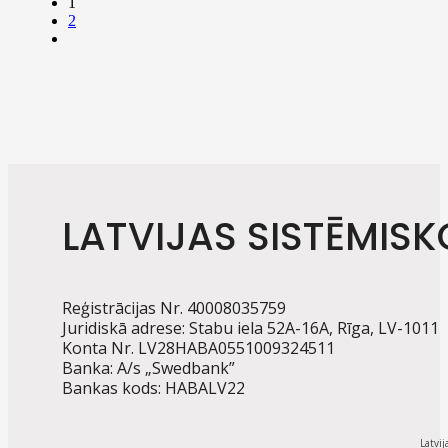
1
2
LATVIJAS SISTĒMISK
Reģistrācijas Nr. 40008035759
Juridiskā adrese: Stabu iela 52A-16A, Rīga, LV-1011
Konta Nr. LV28HABA0551009324511
Banka: A/s „Swedbank”
Bankas kods: HABALV22
Latvij