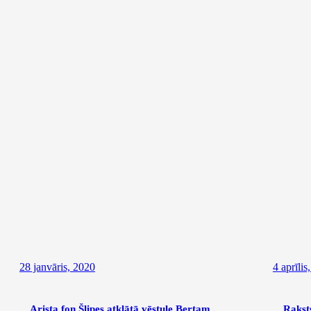
28 janvāris, 2020
4 aprīlis
Arista fon Šlipes atklātā vēstule Bertam
Rakst