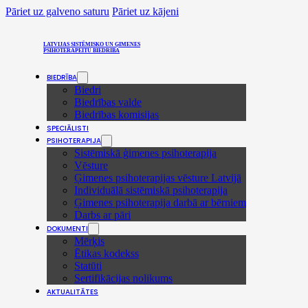
Pāriet uz galveno saturu
Pāriet uz kājeni
LATVIJAS SISTĒMISKO UN ĢIMENES
PSIHOTERAPEITU BIEDRĪBA
BIEDRĪBA
Biedri
Biedrības valde
Biedrības komisijas
SPECIĀLISTI
PSIHOTERAPIJA
Sistēmiskā ģimenes psihoterapija
Vēsture
Ģimenes psihoterapijas vēsture Latvijā
Individuālā sistēmiskā psihoterapija
Ģimenes psihoterapija darbā ar bērniem
Darbs ar pāri
DOKUMENTI
Mērķis
Ētikas kodekss
Statūti
Sertifikācijas nolikums
AKTUALITĀTES