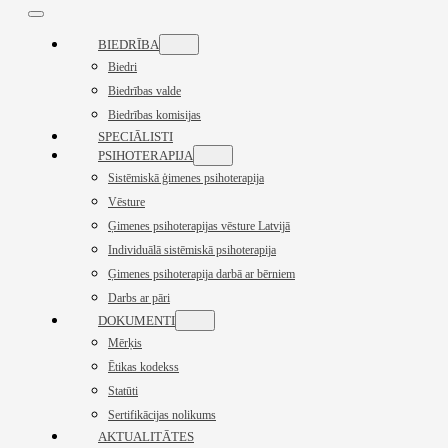
BIEDRĪBA
Biedri
Biedrības valde
Biedrības komisijas
SPECIĀLISTI
PSIHOTERAPIJA
Sistēmiskā ģimenes psihoterapija
Vēsture
Ģimenes psihoterapijas vēsture Latvijā
Individuālā sistēmiskā psihoterapija
Ģimenes psihoterapija darbā ar bērniem
Darbs ar pāri
DOKUMENTI
Mērķis
Ētikas kodekss
Statūti
Sertifikācijas nolikums
AKTUALITĀTES