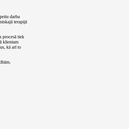
peitu darba
miskajā terapijā
s procesā tiek
ā klientam
s, kā arī to
zībām.