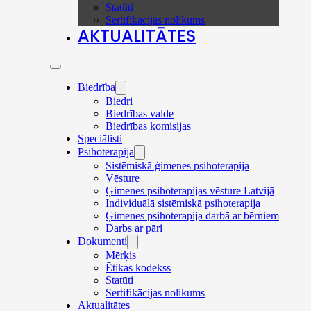
Statūti
Sertifikācijas nolikums
AKTUALITĀTES
Biedrība
Biedri
Biedrības valde
Biedrības komisijas
Speciālisti
Psihoterapija
Sistēmiskā ģimenes psihoterapija
Vēsture
Ģimenes psihoterapijas vēsture Latvijā
Individuālā sistēmiskā psihoterapija
Ģimenes psihoterapija darbā ar bērniem
Darbs ar pāri
Dokumenti
Mērķis
Ētikas kodekss
Statūti
Sertifikācijas nolikums
Aktualitātes