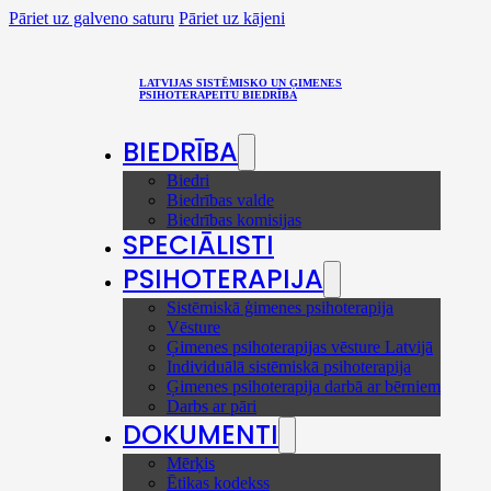
Pāriet uz galveno saturu
Pāriet uz kājeni
LATVIJAS SISTĒMISKO UN ĢIMENES
PSIHOTERAPEITU BIEDRĪBA
BIEDRĪBA
Biedri
Biedrības valde
Biedrības komisijas
SPECIĀLISTI
PSIHOTERAPIJA
Sistēmiskā ģimenes psihoterapija
Vēsture
Ģimenes psihoterapijas vēsture Latvijā
Individuālā sistēmiskā psihoterapija
Ģimenes psihoterapija darbā ar bērniem
Darbs ar pāri
DOKUMENTI
Mērķis
Ētikas kodekss