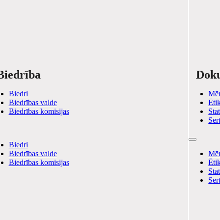
Biedrība
Dok
Biedri
Mēr
Biedrības valde
Ēti
Biedrības komisijas
Stat
Ser
Biedri
Biedrības valde
Mēr
Biedrības komisijas
Ēti
Stat
Ser