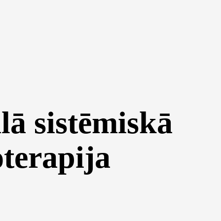
lā sistēmiskā
oterapija