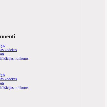
umenti
ķis
kas kodekss
ūti
tifikācijas nolikums
ķis
kas kodekss
ūti
tifikācijas nolikums