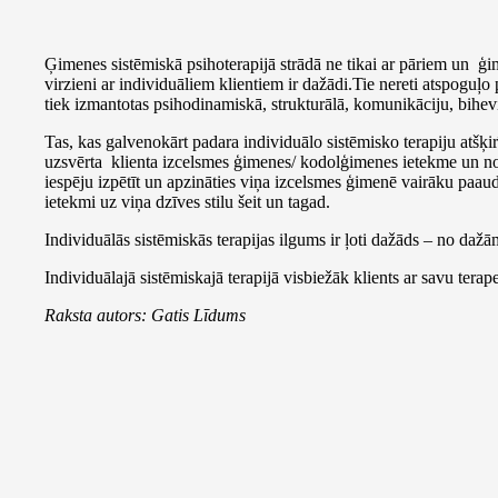
Ģimenes sistēmiskā psihoterapijā strādā ne tikai ar pāriem un ģi
virzieni ar individuāliem klientiem ir dažādi.Tie nereti atspoguļo 
tiek izmantotas psihodinamiskā, strukturālā, komunikāciju, bihevi
Tas, kas galvenokārt padara individuālo sistēmisko terapiju atšķir
uzsvērta klienta izcelsmes ģimenes/ kodolģimenes ietekme un noz
iespēju izpētīt un apzināties viņa izcelsmes ģimenē vairāku paaud
ietekmi uz viņa dzīves stilu šeit un tagad.
Individuālās sistēmiskās terapijas ilgums ir ļoti dažāds – no daž
Individuālajā sistēmiskajā terapijā visbiežāk klients ar savu terape
Raksta autors: Gatis Līdums