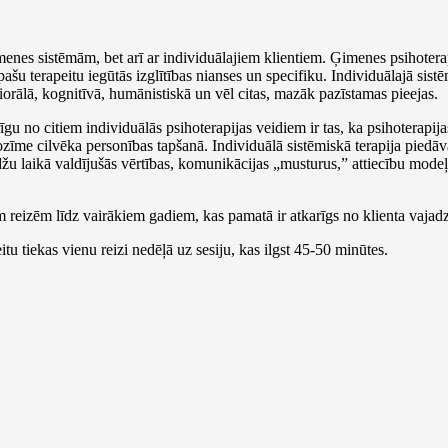
menes sistēmām, bet arī ar individuālajiem klientiem. Ģimenes psihotera
pašu terapeitu iegūtās izglītības nianses un specifiku. Individuālajā sistē
orālā, kognitīvā, humānistiskā un vēl citas, mazāk pazīstamas pieejas.
īgu no citiem individuālās psihoterapijas veidiem ir tas, ka psihoterapija
īme cilvēka personības tapšanā. Individuālā sistēmiskā terapija piedāv
žu laikā valdījušās vērtības, komunikācijas „musturus,” attiecību modeļu
ām reizēm līdz vairākiem gadiem, kas pamatā ir atkarīgs no klienta vajad
itu tiekas vienu reizi nedēļā uz sesiju, kas ilgst 45-50 minūtes.