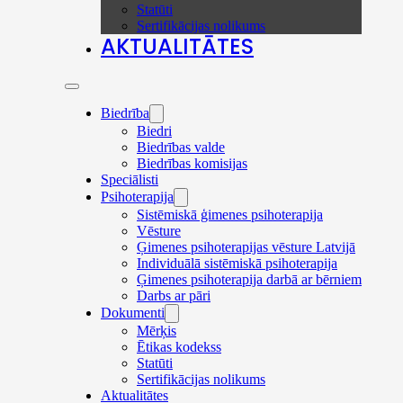
Statūti
Sertifikācijas nolikums
AKTUALITĀTES
Biedrība
Biedri
Biedrības valde
Biedrības komisijas
Speciālisti
Psihoterapija
Sistēmiskā ģimenes psihoterapija
Vēsture
Ģimenes psihoterapijas vēsture Latvijā
Individuālā sistēmiskā psihoterapija
Ģimenes psihoterapija darbā ar bērniem
Darbs ar pāri
Dokumenti
Mērķis
Ētikas kodekss
Statūti
Sertifikācijas nolikums
Aktualitātes