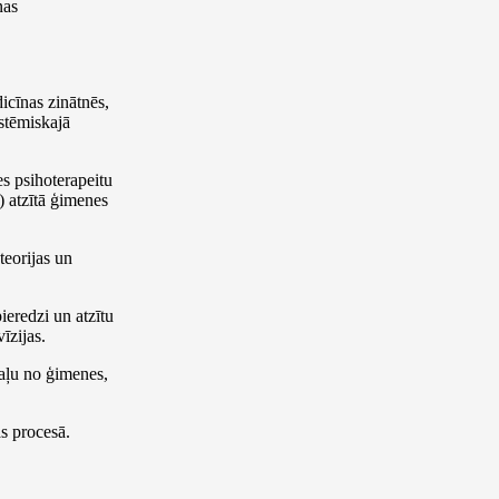
nas
dicīnas zinātnēs,
istēmiskajā
s psihoterapeitu
) atzītā ģimenes
teorijas un
ieredzi un atzītu
īzijas.
daļu no ģimenes,
s procesā.