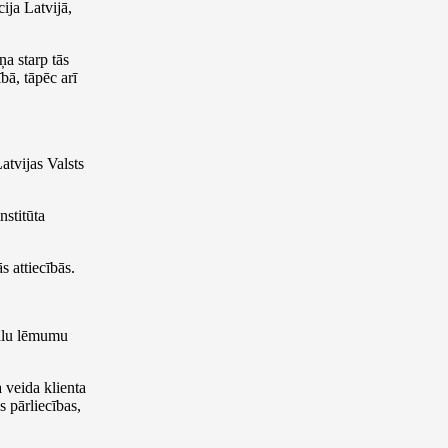
ija Latvijā,
ņa starp tās
bā, tāpēc arī
tvijas Valsts
nstitūta
 attiecībās.
nālu lēmumu
 veida klienta
s pārliecības,