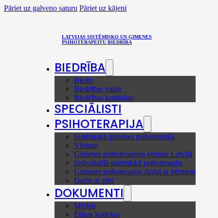
Pāriet uz galveno saturu
Pāriet uz kājeni
LATVIJAS SISTĒMISKO UN ĢIMENES
PSIHOTERAPEITU BIEDRĪBA
BIEDRĪBA
Biedri
Biedrības valde
Biedrības komisijas
SPECIĀLISTI
PSIHOTERAPIJA
Sistēmiskā ģimenes psihoterapija
Vēsture
Ģimenes psihoterapijas vēsture Latvijā
Individuālā sistēmiskā psihoterapija
Ģimenes psihoterapija darbā ar bērniem
Darbs ar pāri
DOKUMENTI
Mērķis
Ētikas kodekss