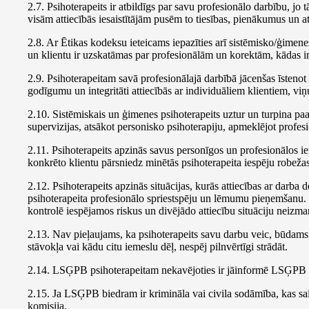
2.7. Psihoterapeits ir atbildīgs par savu profesionālo darbību, jo 
visām attiecībās iesaistītājām pusēm to tiesības, pienākumus un at
2.8. Ar Ētikas kodeksu ieteicams iepazīties arī sistēmisko/ģimenes 
un klientu ir uzskatāmas par profesionālām un korektām, kādas ir
2.9. Psihoterapeitam savā profesionālajā darbībā jācenšas īstenot
godīgumu un integritāti attiecībās ar individuāliem klientiem, 
2.10. Sistēmiskais un ģimenes psihoterapeits uztur un turpina p
supervizijas, atsākot personisko psihoterapiju, apmeklējot profes
2.11. Psihoterapeits apzinās savus personīgos un profesionālos ie
konkrēto klientu pārsniedz minētās psihoterapeita iespēju robežas,
2.12. Psihoterapeits apzinās situācijas, kurās attiecības ar darb
psihoterapeita profesionālo spriestspēju un lēmumu pieņemšanu. S
kontrolē iespējamos riskus un divējādo attiecību situāciju neizma
2.13. Nav pieļaujams, ka psihoterapeits savu darbu veic, būdams n
stāvokļa vai kādu citu iemeslu dēļ, nespēj pilnvērtīgi strādāt.
2.14. LSĢPB psihoterapeitam nekavējoties ir jāinformē LSĢPB ĒK, 
2.15. Ja LSĢPB biedram ir krimināla vai civila sodāmība, kas sai
komisija.