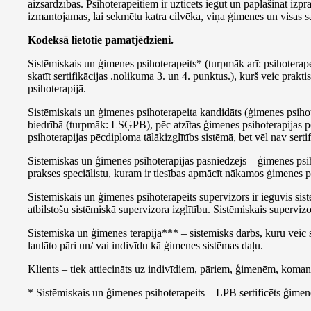
aizsardzības. Psihoterapeitiem ir uzticēts iegūt un paplašināt iz
izmantojamas, lai sekmētu katra cilvēka, viņa ģimenes un visas sa
Kodeksā lietotie pamatjēdzieni.
Sistēmiskais un ģimenes psihoterapeits* (turpmāk arī: psihoterapei
skatīt sertifikācijas .nolikuma 3. un 4. punktus.), kurš veic prak
psihoterapijā.
Sistēmiskais un ģimenes psihoterapeita kandidāts (ģimenes psiho
biedrībā (turpmāk: LSĢPB), pēc atzītas ģimenes psihoterapijas pē
psihoterapijas pēcdiploma tālākizglītībs sistēmā, bet vēl nav sert
Sistēmiskās un ģimenes psihoterapijas pasniedzējs – ģimenes psiho
prakses speciālistu, kuram ir tiesības apmācīt nākamos ģimenes p
Sistēmiskais un ģimenes psihoterapeits supervizors ir ieguvis sist
atbilstošu sistēmiskā supervizora izglītību. Sistēmiskais supervi
Sistēmiskā un ģimenes terapija*** – sistēmisks darbs, kuru veic 
laulāto pāri un/ vai indivīdu kā ģimenes sistēmas daļu.
Klients – tiek attiecināts uz indivīdiem, pāriem, ģimenēm, koma
* Sistēmiskais un ģimenes psihoterapeits – LPB sertificēts ģimene