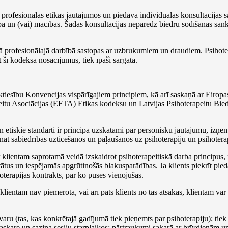
rofesionālās ētikas jautājumos un piedāvā individuālas konsultācijas sa
 un (vai) mācībās. Šādas konsultācijas neparedz biedru sodīšanas sankc
vā profesionālajā darbībā sastopas ar uzbrukumiem un draudiem. Psihote
 šī kodeksa nosacījumus, tiek īpaši sargāta.
ēktiesību Konvencijas vispārīgajiem principiem, kā arī saskaņā ar Eiropa
itu Asociācijas (EFTA) Ētikas kodeksu un Latvijas Psihoterapeitu Bied
 un ētiskie standarti ir principā uzskatāmi par personisku jautājumu, izņ
nāt sabiedrības uzticēšanos un paļaušanos uz psihoterapiju un psihotera
r klientam saprotamā veidā izskaidrot psihoterapeitiskā darba principus
ātus un iespējamās apgrūtinošās blakusparādības. Ja klients piekrīt pie
oterapijas kontrakts, par ko puses vienojušās.
klientam nav piemērota, vai arī pats klients no tās atsakās, klientam var 
varu (tas, kas konkrētajā gadījumā tiek pieņemts par psihoterapiju); tiek
saskare un saziņa sesiju starplaikos; pārtraukumi sakarā ar brīvdienām u