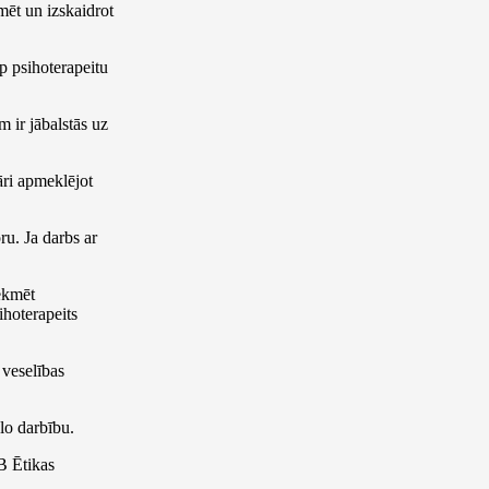
rmēt un izskaidrot
rp psihoterapeitu
 ir jābalstās uz
āri apmeklējot
ru. Ja darbs ar
tekmēt
ihoterapeits
 veselības
lo darbību.
B Ētikas