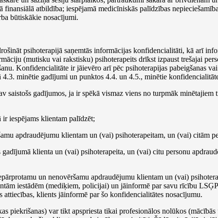
 finansiālā atbildība; iespējamā medicīniskās palīdzības nepieciešamība
arba būtiskākie nosacījumi.
ošināt psihoterapijā saņemtās informācijas konfidencialitāti, kā arī inf
ciju (mutisku vai rakstisku) psihoterapeits drīkst izpaust trešajai pers
šanu. Konfidencialitāte ir jāievēro arī pēc psihoterapijas pabeigšanas va
 4.3. minētie gadījumi un punktos 4.4. un 4.5., minētie konfidencialitāt
av saistošs gadījumos, ja ir spēkā vismaz viens no turpmāk minētajiem 
ā ir iespējams klientam palīdzēt;
šamu apdraudējumu klientam un (vai) psihoterapeitam, un (vai) citām p
as gadījumā klienta un (vai) psihoterapeita, un (vai) citu personu apdraud
 nepārprotamu un nenovēršamu apdraudējumu klientam un (vai) psihotera
ntām iestādēm (mediķiem, policijai) un jāinformē par savu rīcību LSĢ
s attiecības, klients jāinformē par šo konfidencialitātes nosacījumu.
kas piekrišanas) var tikt apspriesta tikai profesionālos nolūkos (mācībās