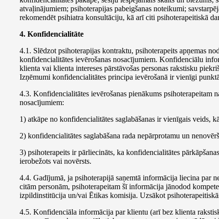
atvaļinājumiem; psihoterapijas pabeigšanas noteikumi; savstarpējā
rekomendēt psihiatra konsultāciju, kā arī citi psihoterapeitiskā d
4. Konfidencialitāte
4.1. Slēdzot psihoterapijas kontraktu, psihoterapeits apņemas nodr
konfidencialitātes ievērošanas nosacījumiem. Konfidenciālu informā
klienta vai klienta intereses pārstāvošas personas rakstisku piekri
Izņēmumi konfidencialitātes principa ievērošanā ir vienīgi punktā
4.3. Konfidencialitātes ievērošanas pienākums psihoterapeitam n
nosacījumiem:
1) atkāpe no konfidencialitātes saglabāšanas ir vienīgais veids, k
2) konfidencialitātes saglabāšana rada nepārprotamu un nenovēr
3) psihoterapeits ir pārliecināts, ka konfidencialitātes pārkāpšan
ierobežots vai novērsts.
4.4. Gadījumā, ja psihoterapijā saņemtā informācija liecina par
citām personām, psihoterapeitam šī informācija jānodod kompete
izpildinstitūcija un/vai Ētikas komisija. Uzsākot psihoterapeitiskā
4.5. Konfidenciāla informācija par klientu (arī bez klienta rakstis