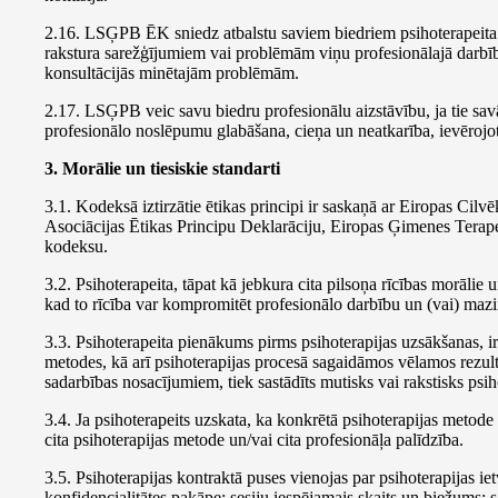
2.16. LSĢPB ĒK sniedz atbalstu saviem biedriem psihoterapeita p
rakstura sarežģījumiem vai problēmām viņu profesionālajā darbībā
konsultācijās minētajām problēmām.
2.17. LSĢPB veic savu biedru profesionālu aizstāvību, ja tie sa
profesionālo noslēpumu glabāšana, cieņa un neatkarība, ievērojot
3. Morālie un tiesiskie standarti
3.1. Kodeksā iztirzātie ētikas principi ir saskaņā ar Eiropas Cilv
Asociācijas Ētikas Principu Deklarāciju, Eiropas Ģimenes Terape
kodeksu.
3.2. Psihoterapeita, tāpat kā jebkura cita pilsoņa rīcības morālie
kad to rīcība var kompromitēt profesionālo darbību un (vai) mazi
3.3. Psihoterapeita pienākums pirms psihoterapijas uzsākšanas, i
metodes, kā arī psihoterapijas procesā sagaidāmos vēlamos rezult
sadarbības nosacījumiem, tiek sastādīts mutisks vai rakstisks psih
3.4. Ja psihoterapeits uzskata, ka konkrētā psihoterapijas metode 
cita psihoterapijas metode un/vai cita profesionāļa palīdzība.
3.5. Psihoterapijas kontraktā puses vienojas par psihoterapijas iet
konfidencialitātes pakāpe; sesiju iespējamais skaits un biežums; 