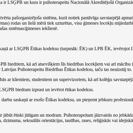
ja ir LSĢPB un kura ir psihoterapeitu Nacionālā Akreditējošā Organizāc
tvērta pašorganizējoša sistēma, kurā notiek pastāvīga savstarpējā apmai
mas) rodas un lielā mērā tiek uzturētas, visu ģimenes locekļu mijiedarbī
ašas sistēmas/ģimenes iekšienē.
skaņā ar LSĢPB Ētikas kodeksu (turpmāk: ĒK) un LPB ĒK, ievērojot La
B biedriem, kā arī atsevišķiem šīs biedrības locekļiem vai arī mācību i
Latvijas Psihoterapeitu Biedrības Ētikas kodeksu, taču tas neaizstāj to.
 ar klientiem, studentiem un supervizoriem, kā arī kolēģu savstarpējās
 LSĢPB biedram izprast un ievērot ētikas kodeksu.
savu darbu saskaņā ar esošo Ētikas kodeksu, un pieņemt jebkuru profesio
ir jābūt ētiski jūtīgam un modram. Psihoterapeitam jāizvairās no jebkāda
zimuma, seksuālās orientācijas, tautības, rases, reliģiskās vai idejiskā