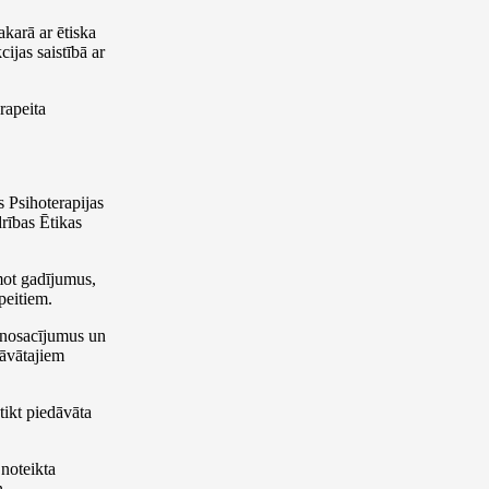
karā ar ētiska
ijas saistībā ar
rapeita
s Psihoterapijas
rības Ētikas
emot gadījumus,
peitiem.
, nosacījumus un
dāvātajiem
tikt piedāvāta
 noteikta
n