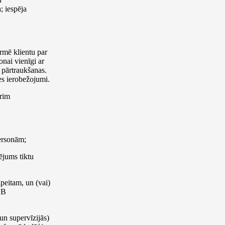
; iespēja
ormē klientu par
onai vienīgi ar
i pārtraukšanas.
es ierobežojumi.
trim
ersonām;
ējums tiktu
peitam, un (vai)
PB
 un supervīzijās)