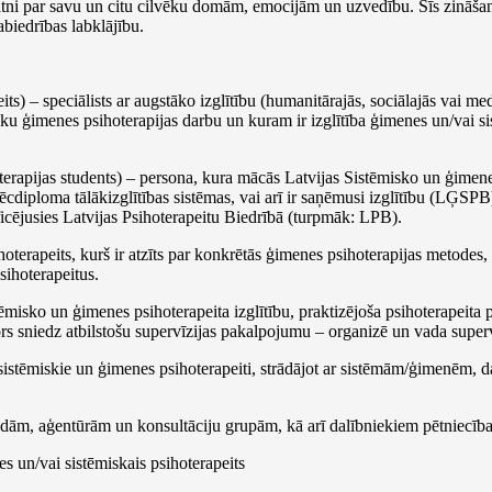
pratni par savu un citu cilvēku domām, emocijām un uzvedību. Šīs zināša
biedrības labklājību.
ts) – speciālists ar augstāko izglītību (humanitārajās, sociālajās vai me
tisku ģimenes psihoterapijas darbu un kuram ir izglītība ģimenes un/vai s
terapijas students) – persona, kura mācās Latvijas Sistēmisko un ģimene
cdiploma tālākizglītības sistēmas, vai arī ir saņēmusi izglītību (LĢSPB
ificējusies Latvijas Psihoterapeitu Biedrībā (turpmāk: LPB).
terapeits, kurš ir atzīts par konkrētās ģimenes psihoterapijas metodes, 
sihoterapeitus.
ēmisko un ģimenes psihoterapeita izglītību, praktizējoša psihoterapeita p
zors sniedz atbilstošu supervīzijas pakalpojumu – organizē un vada superv
sistēmiskie un ģimenes psihoterapeiti, strādājot ar sistēmām/ģimenēm, 
ndām, aģentūrām un konsultāciju grupām, kā arī dalībniekiem pētniecība
s un/vai sistēmiskais psihoterapeits