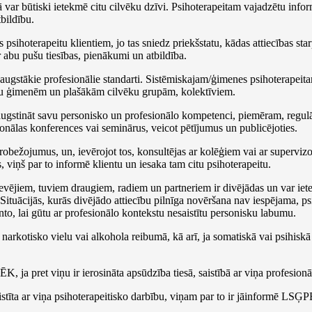
tā var būtiski ietekmē citu cilvēku dzīvi. Psihoterapeitam vajadzētu info
bildību.
psihoterapeitu klientiem, jo tas sniedz priekšstatu, kādas attiecības sta
 abu pušu tiesības, pienākumi un atbildība.
 augstākie profesionālie standarti. Sistēmiskajam/ģimenes psihoterapeitam
viņu ģimenēm un plašākām cilvēku grupām, kolektīviem.
aaugstināt savu personisko un profesionālo kompetenci, piemēram, regul
ionālas konferences vai seminārus, veicot pētījumus un publicējoties.
robežojumus, un, ievērojot tos, konsultējas ar kolēģiem vai ar supervizo
 viņš par to informē klientu un iesaka tam citu psihoterapeitu.
a devējiem, tuviem draugiem, radiem un partneriem ir divējādas un var ie
ituācijās, kurās divējādo attiecību pilnīga novēršana nav iespējama, ps
nto, lai gūtu ar profesionālo kontekstu nesaistītu personisku labumu.
arkotisko vielu vai alkohola reibumā, kā arī, ja somatiskā vai psihiskā
ja pret viņu ir ierosināta apsūdzība tiesā, saistībā ar viņa profesionā
stīta ar viņa psihoterapeitisko darbību, viņam par to ir jāinformē LSĢP