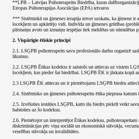
**LPB – Latvijas Psihoterapeitu Biedrība, kuras dalīborganizāci
Eiropas Psihoterapijas Asociācijas (EPA) ietvaros
*** Sistēmiskā un ģimenes terapija ietver uzskatu, ka ģimene ir a
locekļiem un apkārtējo vidi. Indivīda un ģimenes grūtības (problē
pārmaiņu avots un izmaiņu iespējas tiek meklētas un stimulētas p
2. Vispārīgie ētiskie principi
2.1. LSĢPB psihoterapeits savu profesionālo darbu organizē sa
likumus.
2.2. LSĢPB Ētikas kodekss ir saistošs un attiecas uz visiem LĢSP
locekļiem, kas pieder šai biedrībai. LSĢPB ĒK ir jāskata kopā ar 
2.3 LSĢPB ĒK attiecas un ir piemērojams LSĢPB biedru attiecībās
2.4. Sistēmisko un ģimenes psihoterapeitu ētika pieprasa katram
2.5. Izvēloties iestāties LSĢPB, katrs tās biedrs piekrīt veikt 
balstoties uz šo kodeksu.
2.6. Piemērojot un interpretējot Ētikas kodeksu, psihoterapeitam 
diskriminācijas pēc viņa sociālā un ekonomiskā stāvokļa, vecuma, d
veselības stāvokļa un invaliditātes.