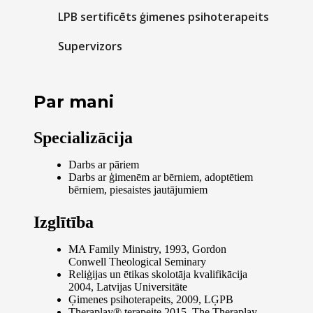
LPB sertificēts ģimenes psihoterapeits
Supervizors
Par mani
Specializācija
Darbs ar pāriem
Darbs ar ģimenēm ar bērniem, adoptētiem
bērniem, piesaistes jautājumiem
Izglītība
MA Family Ministry, 1993, Gordon
Conwell Theological Seminary
Reliģijas un ētikas skolotāja kvalifikācija
2004, Latvijas Universitāte
Ģimenes psihoterapeits, 2009, LĢPB
Theraplay® terapeite 2015, The Theraplay