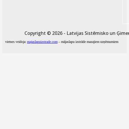
Copyright © 2026 - Latvijas Sistēmisko un Ģime
vietnes veidoja:
majaslapuizstrade.com
– mājaslapu izstrāde mazajiem uzņēmumiem