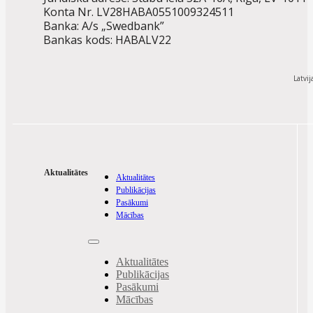
Konta Nr. LV28HABA0551009324511
Banka: A/s „Swedbank”
Bankas kods: HABALV22
Latvij
Aktualitātes
Aktualitātes
Publikācijas
Pasākumi
Mācības
Aktualitātes
Publikācijas
Pasākumi
Mācības