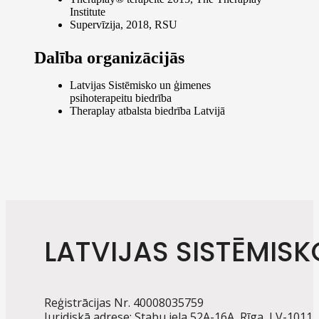
Institute
Supervīzija, 2018, RSU
Dalība organizācijās
Latvijas Sistēmisko un ģimenes
psihoterapeitu biedrība
Theraplay atbalsta biedrība Latvijā
LATVIJAS SISTĒMISK
Reģistrācijas Nr. 40008035759
Juridiskā adrese: Stabu iela 52A-16A, Rīga, LV-1011