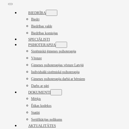
BIEDRĪBA
Biedri
Biedrības valde
Biedrības komisijas
SPECIĀLISTI
PSIHOTERAPIJA
Sistēmiskā ģimenes psihoterapija
Vēsture
Ģimenes psihoterapijas vēsture Latvijā
Individuālā sistēmiskā psihoterapija
Ģimenes psihoterapija darbā ar bērniem
Darbs ar pāri
DOKUMENTI
Mērķis
Ētikas kodekss
Statūti
Sertifikācijas nolikums
AKTUALITĀTES