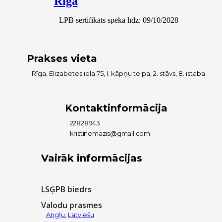
Rīga
LPB sertifikāts spēkā līdz: 09/10/2028
Prakses vieta
Rīga, Elizabetes iela 75, I. kāpņu telpa, 2. stāvs, 8. istaba
Kontaktinformācija
22828943
kristinemazis@gmail.com
Vairāk informācijas
LSĢPB biedrs
Valodu prasmes
Angļu
,
Latviešu