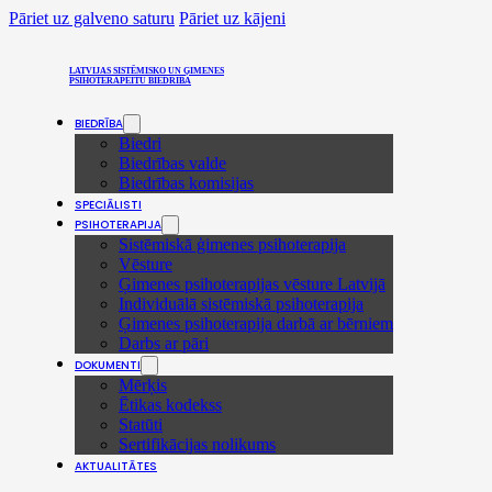
Pāriet uz galveno saturu
Pāriet uz kājeni
LATVIJAS SISTĒMISKO UN ĢIMENES
PSIHOTERAPEITU BIEDRĪBA
BIEDRĪBA
Biedri
Biedrības valde
Biedrības komisijas
SPECIĀLISTI
PSIHOTERAPIJA
Sistēmiskā ģimenes psihoterapija
Vēsture
Ģimenes psihoterapijas vēsture Latvijā
Individuālā sistēmiskā psihoterapija
Ģimenes psihoterapija darbā ar bērniem
Darbs ar pāri
DOKUMENTI
Mērķis
Ētikas kodekss
Statūti
Sertifikācijas nolikums
AKTUALITĀTES