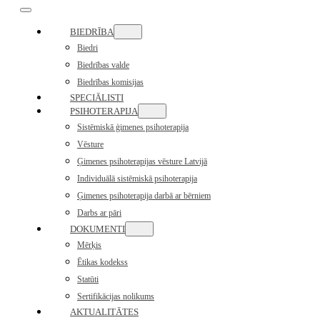
BIEDRĪBA
Biedri
Biedrības valde
Biedrības komisijas
SPECIĀLISTI
PSIHOTERAPIJA
Sistēmiskā ģimenes psihoterapija
Vēsture
Ģimenes psihoterapijas vēsture Latvijā
Individuālā sistēmiskā psihoterapija
Ģimenes psihoterapija darbā ar bērniem
Darbs ar pāri
DOKUMENTI
Mērķis
Ētikas kodekss
Statūti
Sertifikācijas nolikums
AKTUALITĀTES