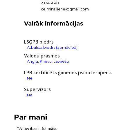
29343849
celmina.liene@gmail.com
Vairāk informācijas
LSĢPB biedrs
Atbalsta biedrs (apmācībā)
Valodu prasmes
Angļu
,
Krievu
,
Latviešu
LPB sertificēts ģimenes psihoterapeits
Nē
Supervizors
Nē
Par mani
“Attiecības ir kā māja,