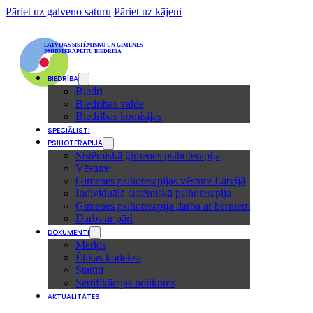
Pāriet uz galveno saturu
Pāriet uz kājeni
LATVIJAS SISTĒMISKO UN ĢIMENES
PSIHOTERAPEITU BIEDRĪBA
BIEDRĪBA
Biedri
Biedrības valde
Biedrības komisijas
SPECIĀLISTI
PSIHOTERAPIJA
Sistēmiskā ģimenes psihoterapija
Vēsture
Ģimenes psihoterapijas vēsture Latvijā
Individuālā sistēmiskā psihoterapija
Ģimenes psihoterapija darbā ar bērniem
Darbs ar pāri
DOKUMENTI
Mērķis
Ētikas kodekss
Statūti
Sertifikācijas nolikums
AKTUALITĀTES