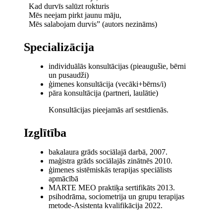
Kad durvīs salūzt rokturis
Mēs neejam pirkt jaunu māju,
Mēs salabojam durvis” (autors nezināms)
Specializācija
individuālās konsultācijas (pieaugušie, bērni
un pusaudži)
ģimenes konsultācija (vecāki+bērns/i)
pāra konsultācija (partneri, laulātie)
Konsultācijas pieejamās arī sestdienās.
Izglītība
bakalaura grāds sociālajā darbā, 2007.
maģistra grāds sociālajās zinātnēs 2010.
ģimenes sistēmiskās terapijas speciālists
apmācībā
MARTE MEO praktiķa sertifikāts 2013.
psihodrāma, sociometrija un grupu terapijas
metode-Asistenta kvalifikācija 2022.